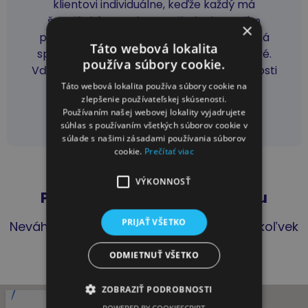
klientovi individuálne, keďže každý má
špecifické potreby a požiadavky. Mojím
×
primárnym cieľom je to, aby boli vzájomná
Táto webová lokalita
spolupráca a komunikácia bezproblémové.
používa súbory cookie.
Vďaka dlhoročným skúsenostiam, odbornosti
a profesionalite patrím k tým najlepším
Táto webová lokalita používa súbory cookie na
zlepšenie používateľskej skúsenosti.
poisťovacím maklérom na Slovensku.
Používaním našej webovej lokality vyjadrujete
súhlas s používaním všetkých súborov cookie v
súlade s našimi zásadami používania súborov
cookie.
Prečítať viac
VÝKONNOSŤ
Pôsobíme na celom Slovensku
PRIJAŤ VŠETKO
Neváhajte nás osloviť nech ste z ktoréhokoľvek
kúta Slovenska.
ODMIETNUŤ VŠETKO
ZOBRAZIŤ PODROBNOSTI