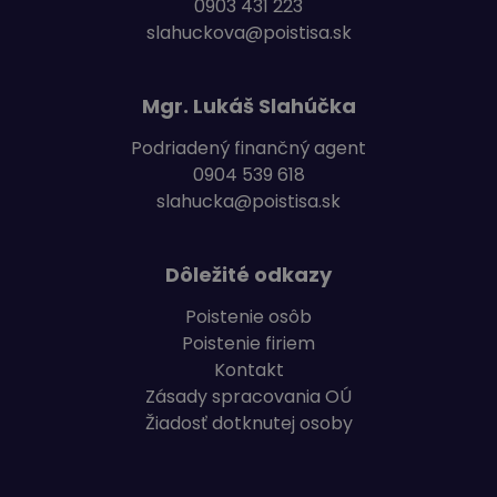
0903 431 223
slahuckova@poistisa.sk
Mgr. Lukáš Slahúčka
Podriadený finančný agent
0904 539 618
slahucka@poistisa.sk
Dôležité odkazy
Poistenie osôb
Poistenie firiem
Kontakt
Zásady spracovania OÚ
Žiadosť dotknutej osoby