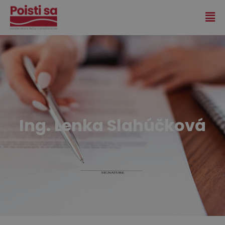
Ing. Lenka Slahúčková