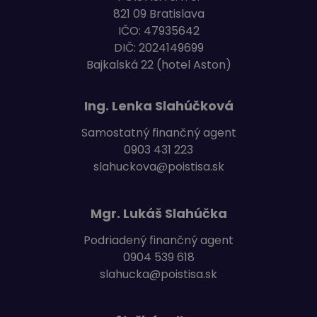
821 09 Bratislava
IČO: 47935642
DIČ: 2024149699
Bajkalská 22
(hotel Aston)
Ing. Lenka Slahúčková
Samostatný finančný agent
0903 431 223
slahuckova@poistisa.sk
Mgr. Lukáš Slahúčka
Podriadený finančný agent
0904 539 618
slahucka@poistisa.sk