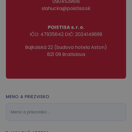
0904539618
slahucka@poistisa.sk
POISTISA s. r. o.
IČO: 47935642 DIČ: 2024149699
Bajkalská 22 (budova hotela Aston)
821 09 Bratislava
MENO A PRIEZVISKO