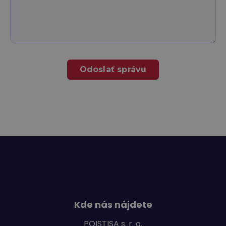
Odoslať správu
Kde nás nájdete
POISTISA s. r. o.