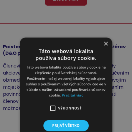
×
Poistenie zodpovednosti štatutárov, manažérov
Táto webová lokalita
(D&O poistenie)
používa súbory cookie.
Členovia predstavenstva, členovia dozornej rady
Táto webová lokalita používa súbory cookie na
akciovej spoločnosti a konatelia spoločnosti s ručením
zlepšenie používateľskej skúsenosti.
Používaním našej webovej lokality vyjadrujete
obmedzeným zodpovedajú spoločnosti celým svojím
súhlas s používaním všetkých súborov cookie v
majetkom za škodu, ktorú môžu spôsobiť porušením
súlade s našimi zásadami používania súborov
povinností. Práve vďaka poisteniu zodpovednosti
cookie.
Prečítať viac
členov orgánov spoločností (D&O poistenie) je
možnosť chrániť spoločnosť a jej manažérov.
VÝKONNOSŤ
PRIJAŤ VŠETKO
Zistiť viac