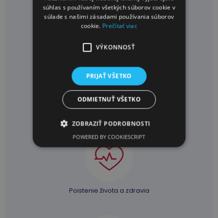
súhlas s používaním všetkých súborov cookie v
súlade s našimi zásadami používania súborov
cookie.
Prečítať viac
Poistenie
zodpovednosti
VÝKONNOSŤ
PRIJAŤ VŠETKO
ODMIETNUŤ VŠETKO
Cestovné
poistenie
ZOBRAZIŤ PODROBNOSTI
POWERED BY COOKIESCRIPT
Poistenie života a zdravia