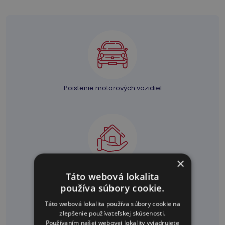
Poistenie motorových vozidiel
×
Poistenie
Táto webová lokalita
majetku
používa súbory cookie.
Táto webová lokalita používa súbory cookie na
zlepšenie používateľskej skúsenosti.
Používaním našej webovej lokality vyjadrujete